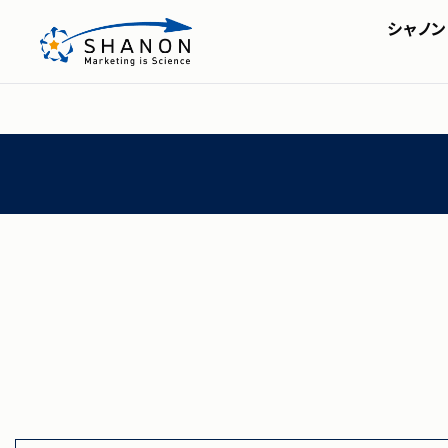
シャノン
SHANON MA
会社概要・アクセス
株主・投資家の皆様へ
セミナー
SHA
IRライブラリ
シャノンのブログ
FAQ
ディスクロージャーポリシ